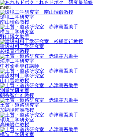
menu
環境工学研究室
南山瑞彦
教授
構造工学研究室
野口博之
助手
建設材料工学研究室
杉橋直行
教授
海岸工学研究室
中村倫明
専任講師
建設材料工学研究室
山口晋
准教授
測量学研究室
朝香智仁
准教授
土質・道路研究室
加納陽輔
准教授
環境工学研究室
高橋岩仁
教授
構造工学研究室