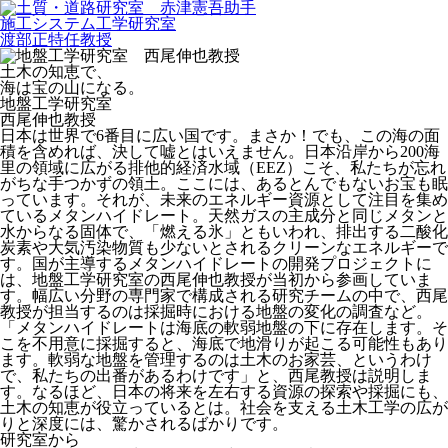
施工システム工学研究室
渡部正
特任教授
土木の知恵で、
海は宝の山になる。
地盤工学研究室
西尾伸也
教授
日本は世界で6番目に広い国です。まさか！でも、この海の面
積を含めれば、決して嘘とはいえません。日本沿岸から200海
里の領域に広がる排他的経済水域（EEZ）こそ、私たちが忘れ
がちな手つかずの領土。ここには、あるとんでもないお宝も眠
っています。それが、未来のエネルギー資源として注目を集め
ているメタンハイドレート。天然ガスの主成分と同じメタンと
水からなる固体で、「燃える氷」ともいわれ、排出する二酸化
炭素や大気汚染物質も少ないとされるクリーンなエネルギーで
す。国が主導するメタンハイドレートの開発プロジェクトに
は、地盤工学研究室の西尾伸也教授が当初から参画していま
す。幅広い分野の専門家で構成される研究チームの中で、西尾
教授が担当するのは採掘時における地盤の変化の調査など。
「メタンハイドレートは海底の軟弱地盤の下に存在します。そ
こを不用意に採掘すると、海底で地滑りが起こる可能性もあり
ます。軟弱な地盤を管理するのは土木のお家芸、というわけ
で、私たちの出番があるわけです」と、西尾教授は説明しま
す。なるほど、日本の将来を左右する資源の探索や採掘にも、
土木の知恵が役立っているとは。社会を支える土木工学の広が
りと深度には、驚かされるばかりです。
研究室から