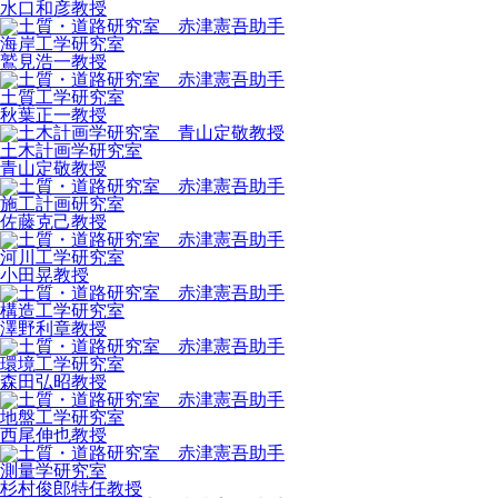
水口和彦
教授
海岸工学研究室
鷲見浩一
教授
土質工学研究室
秋葉正一
教授
土木計画学研究室
青山定敬
教授
施工計画研究室
佐藤克己
教授
河川工学研究室
小田晃
教授
構造工学研究室
澤野利章
教授
環境工学研究室
森田弘昭
教授
地盤工学研究室
西尾伸也
教授
測量学研究室
杉村俊郎
特任教授